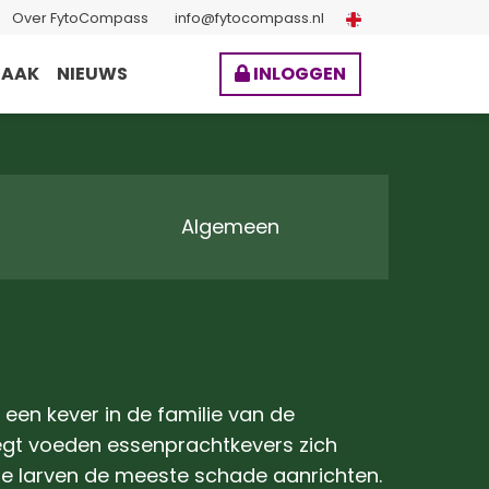
Over FytoCompass
info@fytocompass.nl
BAAK
NIEUWS
INLOGGEN
Algemeen
 een kever in de familie van de
egt voeden essenprachtkevers zich
de larven de meeste schade aanrichten.