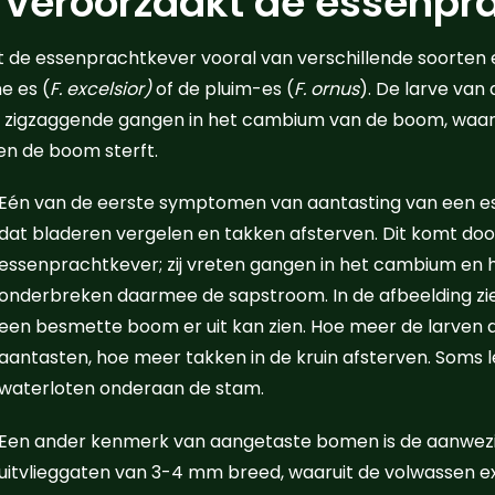
veroorzaakt de essenpr
t de essenprachtkever vooral van verschillende soorten e
e es (
F. excelsior)
of de pluim-es (
F. ornus
). De larve van
t zigzaggende gangen in het cambium van de boom, waarb
 en de boom sterft.
Eén van de eerste symptomen van aantasting van een es
dat bladeren vergelen en takken afsterven. Dit komt doo
essenprachtkever; zij vreten gangen in het cambium en
onderbreken daarmee de sapstroom. In de afbeelding zie
een besmette boom er uit kan zien. Hoe meer de larven 
aantasten, hoe meer takken in de kruin afsterven. Soms le
waterloten onderaan de stam.
Een ander kenmerk van aangetaste bomen is de aanwezi
uitvlieggaten van 3-4 mm breed, waaruit de volwassen