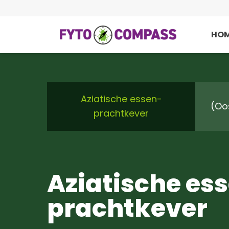
HO
Aziatische essen-
(Oo
prachtkever
Aziatische es
prachtkever