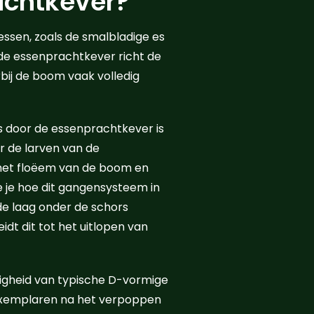
achtkever?
ssen, zoals de smalbladige es
 de essenprachtkever richt de
ij de boom vaak volledig
 door de essenprachtkever is
r de larven van de
 het floëem van de boom en
 je hoe dit gangensysteem in
de laag onder de schors
idt dit tot het uitlopen van
gheid van typische D-vormige
 exemplaren na het verpoppen